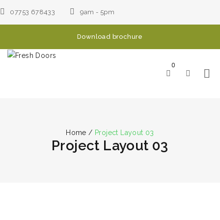
07753 678433
9am - 5pm
Download brochure
0
Home
/
Project Layout 03
Project Layout 03