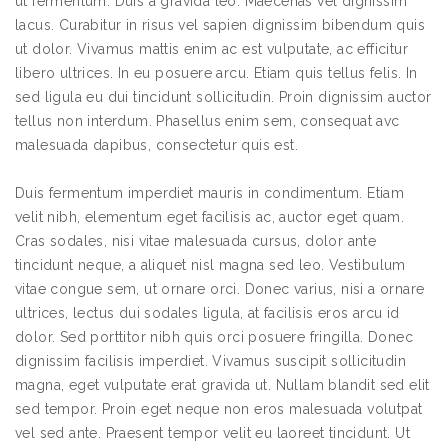
ut fermentum. Duis a gravida leo. Maecenas vel dignissim
lacus. Curabitur in risus vel sapien dignissim bibendum quis
ut dolor. Vivamus mattis enim ac est vulputate, ac efficitur
libero ultrices. In eu posuere arcu. Etiam quis tellus felis. In
sed ligula eu dui tincidunt sollicitudin. Proin dignissim auctor
tellus non interdum. Phasellus enim sem, consequat avc
malesuada dapibus, consectetur quis est.
Duis fermentum imperdiet mauris in condimentum. Etiam
velit nibh, elementum eget facilisis ac, auctor eget quam.
Cras sodales, nisi vitae malesuada cursus, dolor ante
tincidunt neque, a aliquet nisl magna sed leo. Vestibulum
vitae congue sem, ut ornare orci. Donec varius, nisi a ornare
ultrices, lectus dui sodales ligula, at facilisis eros arcu id
dolor. Sed porttitor nibh quis orci posuere fringilla. Donec
dignissim facilisis imperdiet. Vivamus suscipit sollicitudin
magna, eget vulputate erat gravida ut. Nullam blandit sed elit
sed tempor. Proin eget neque non eros malesuada volutpat
vel sed ante. Praesent tempor velit eu laoreet tincidunt. Ut