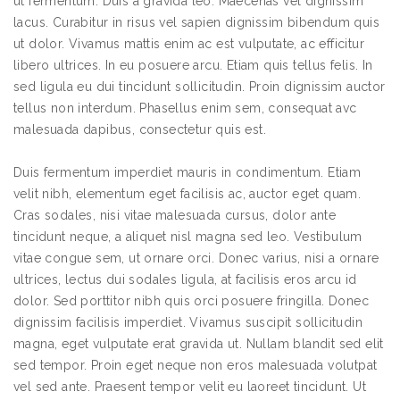
ut fermentum. Duis a gravida leo. Maecenas vel dignissim
lacus. Curabitur in risus vel sapien dignissim bibendum quis
ut dolor. Vivamus mattis enim ac est vulputate, ac efficitur
libero ultrices. In eu posuere arcu. Etiam quis tellus felis. In
sed ligula eu dui tincidunt sollicitudin. Proin dignissim auctor
tellus non interdum. Phasellus enim sem, consequat avc
malesuada dapibus, consectetur quis est.
Duis fermentum imperdiet mauris in condimentum. Etiam
velit nibh, elementum eget facilisis ac, auctor eget quam.
Cras sodales, nisi vitae malesuada cursus, dolor ante
tincidunt neque, a aliquet nisl magna sed leo. Vestibulum
vitae congue sem, ut ornare orci. Donec varius, nisi a ornare
ultrices, lectus dui sodales ligula, at facilisis eros arcu id
dolor. Sed porttitor nibh quis orci posuere fringilla. Donec
dignissim facilisis imperdiet. Vivamus suscipit sollicitudin
magna, eget vulputate erat gravida ut. Nullam blandit sed elit
sed tempor. Proin eget neque non eros malesuada volutpat
vel sed ante. Praesent tempor velit eu laoreet tincidunt. Ut